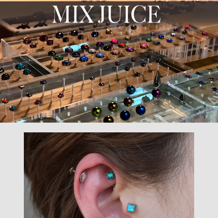
内
容
を
ス
キ
ッ
プ