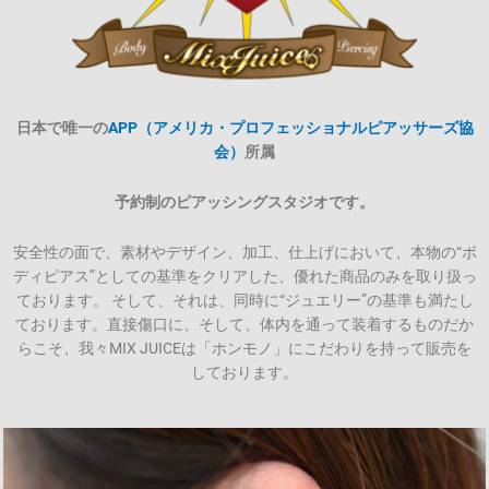
日本で唯一の
APP（アメリカ・プロフェッショナルピアッサーズ協
会）
所属
予約制のピアッシングスタジオです。
安全性の面で、素材やデザイン、加工、仕上げにおいて、本物の“ボ
ディピアス”としての基準をクリアした、優れた商品のみを取り扱っ
ております。 そして、それは、同時に“ジュエリー”の基準も満たし
ております。直接傷口に、そして、体内を通って装着するものだか
らこそ、我々MIX JUICEは「ホンモノ」にこだわりを持って販売を
しております。